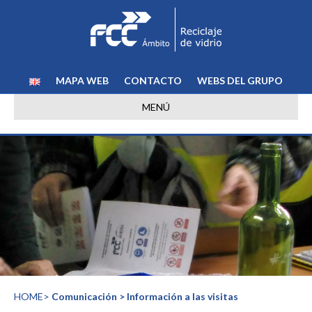
MAPA WEB
CONTACTO
WEBS DEL GRUPO
MENÚ
HOME
>
Comunicación > Información a las visitas