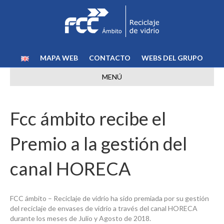
MAPA WEB
CONTACTO
WEBS DEL GRUPO
MENÚ
Fcc ámbito recibe el
Premio a la gestión del
canal HORECA
FCC ámbito – Reciclaje de vidrio ha sido premiada por su gestión
del reciclaje de envases de vidrio a través del canal HORECA
durante los meses de Julio y Agosto de 2018.